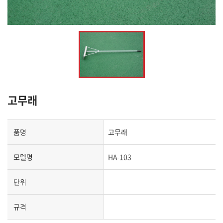
고무래
품명
고무래
모델명
HA-103
단위
규격