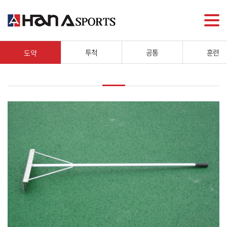
투척
공통
훈련
도약